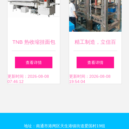
结构改色自生成易
拆项计价还再能解
TNB 热收缩挂面包
精工制造，立信百
购困。批量进口间
装机 让传统面食包
年——巩义市站街
查看详情
查看详情
创效实握流程中间
装实现智能化突破
鑫宏机械制造厂机
更新时间：2026-08-08
更新时间：2026-08-08
07:46:12
19:54:04
歇波动收序合同及
械设备解析
锁定分期保值\n以
上仅为海漂产品之
地址：南通市港闸区天生港镇街道爱国村19组