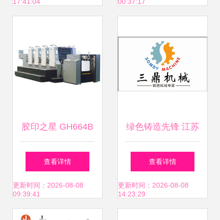
17:41:04
00:37:17
法，灵活认库存料
单价切差价策略，
适合单用途跑量库
存清理或品类组合
胶印之星 GH664B
绿色铸造先锋 江苏
统单发货。通常批
四开四色印刷机
三鼎树脂砂混砂机
查看详情
查看详情
量如10台以上一般
—— 优质外观下的
助力工艺升级
更新时间：2026-08-08
更新时间：2026-08-08
09:39:41
14:23:29
递减单价
精准生产利器