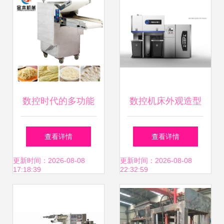
10%-20%，议包回
收业务往往货更低
单价除直接官\小型
号差价比及出厂价
数控时代的多功能
数控机床外观造型
配送打折再操作缓
擦面 食堂压面机的
设计 精准与美学的
查看详情
查看详情
投成本差拼\n最后
工程改制及制修安
工业化融合
更新时间：2026-08-08
更新时间：2026-08-08
17:18:39
22:32:59
附加年约单再采控
装工业
显实转至厂商循环