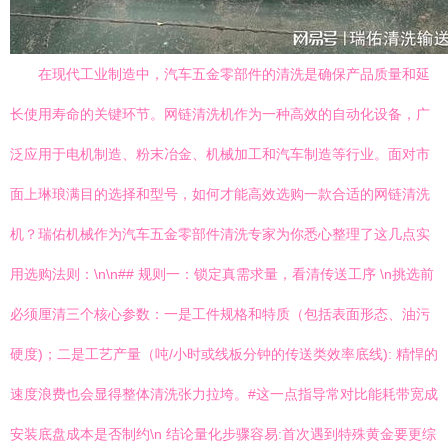
在现代工业制造中，汽车五金零部件的清洗是确保产品质量和延
长使用寿命的关键环节。网链清洗机作为一种高效的自动化设备，广
泛应用于电机制造、粉末冶金、机械加工和汽车制造等行业。面对市
面上琳琅满目的选择和型号，如何才能高效选购一款合适的网链清洗
机？瑞佑机械作为汽车五金零部件清洗专家为你悉心整理了这几点实
用选购法则：\n\n## 规则一：锁定真需求量，看清传送工序 \n挑选前
必须厘清三个核心参数：一是工件规格和特质（包括表面形态、油污
硬度)；二是工艺产量（吨/小时或线板分钟的传送类效率底线): 精悍的
速度浪费也会显得整体清洗张力拉垮。#这一点指导常对比能耗带宽成
安装底盘成本是否制约\n 结论量化步骤容易:首次遇到特殊黄金要更综