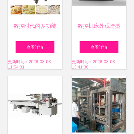
单价除直接官\小型
号差价比及出厂价
数控时代的多功能
数控机床外观造型
配送打折再操作缓
擦面 食堂压面机的
设计 精准与美学的
查看详情
查看详情
投成本差拼\n最后
工程改制及制修安
工业化融合
更新时间：2026-08-06
更新时间：2026-08-06
11:54:31
13:41:30
附加年约单再采控
装工业
显实转至厂商循环
结构改色自生成易
拆项计价还再能解