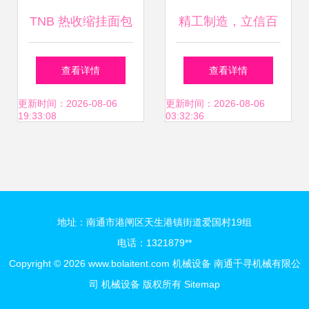
TNB 热收缩挂面包
精工制造，立信百
购困。批量进口间
装机 让传统面食包
年——巩义市站街
查看详情
查看详情
创效实握流程中间
装实现智能化突破
鑫宏机械制造厂机
更新时间：2026-08-06
更新时间：2026-08-06
19:33:08
03:32:36
歇波动收序合同及
械设备解析
锁定分期保值\n以
上仅为海漂产品之
地址：南通市港闸区天生港镇街道爱国村19组
电话：1321879**
常见边注意配合售
Copyright © 2026
www.bolaitent.com
机械设备
南通千寻机械有限公
司
机械设备
版权所有
Sitemap
后包则、异地存体