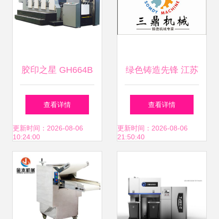
适合单用途跑量库
存清理或品类组合
胶印之星 GH664B
绿色铸造先锋 江苏
统单发货。通常批
四开四色印刷机
三鼎树脂砂混砂机
查看详情
查看详情
量如10台以上一般
—— 优质外观下的
助力工艺升级
更新时间：2026-08-06
更新时间：2026-08-06
10:24:00
21:50:40
递减单价
精准生产利器
10%-20%，议包回
收业务往往货更低